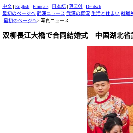
中文
|
English
|
Français
|
日本語
|
한국어
|
Deutsch
最初のページへ
武漢ニュース
武漢の概況
生活と住まい
就職
最初のページへ
>
写真ニュース
双柳長江大橋で合同結婚式 中国湖北省