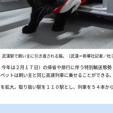
、武漢駅で飼い主に引き渡される猫。（武漢＝新華社記者／杜
、今年は２月１７日）の帰省や旅行に伴う特別輸送態勢
たペットは飼い主と同じ高速列車に乗せることができる
用を拡大。取り扱い駅を１１０駅とし、列車を５４本か