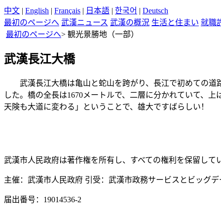
中文
|
English
|
Français
|
日本語
|
한국어
|
Deutsch
最初のページへ
武漢ニュース
武漢の概況
生活と住まい
就職
最初のページへ
>
観光景勝地（一部）
武漢長江大橋
武漢長江大橋
は
亀山
と
蛇山
を
跨
がり
、長江
で
初
めての
道
した
。橋
の
全長
は
1670
メートルで
、二層
に
分
かれていて
、上
天険
も
大道
に
変
わる
」
ということで
、雄大
ですばらしい
！
武漢市人民政府は著作権を所有し、すべての権利を保留して
主催：武漢市人民政府 引受：武漢市政務サービスとビッグデ
届出番号：19014536-2