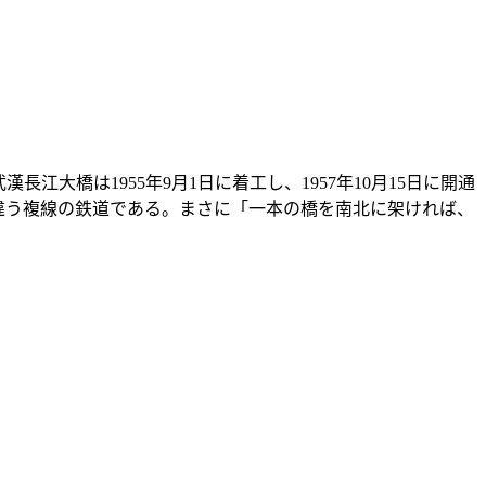
武漢長
江大橋
は
1955
年
9
月
1
日
に
着工
し
、
1957
年
10
月
15
日
に
開通
違
う
複線
の
鉄道
である
。
まさに
「一本
の
橋
を
南北
に
架
ければ
、