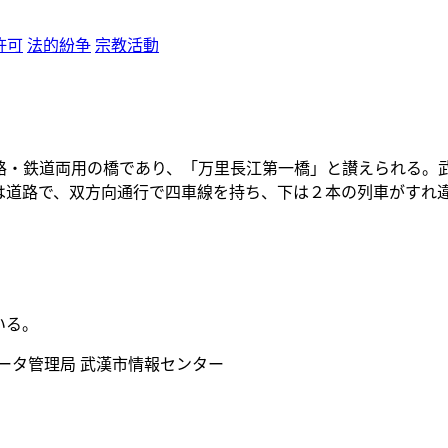
許可
法的紛争
宗教活動
路
・
鉄道両用
の
橋
であり
、「万里長江第一橋」
と
讃
えられる
。
は
道路
で
、双方向通行
で
四車線
を
持
ち
、下
は
２本
の
列車
がすれ
いる。
ータ管理局 武漢市情報センター