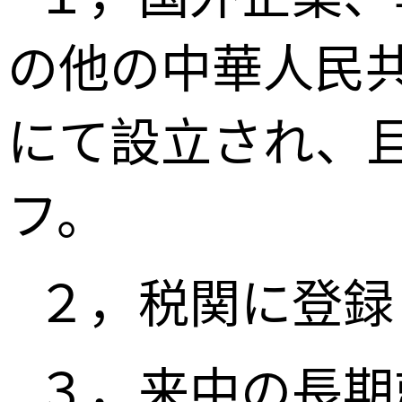
の
他
の
中華人民
にて
設立
され
、
フ
。
２，税関
に
登録
３，来中
の
長期