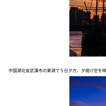
中国湖北省武漢市の東湖で５日夕方、夕焼け空を