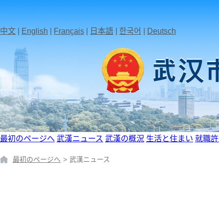
中文
|
English
|
Français
|
日本語
|
한국어
|
Deutsch
最初のページへ
武漢ニュース
武漢の概況
生活と住まい
就職許
最初のページへ
>
武漢ニュース